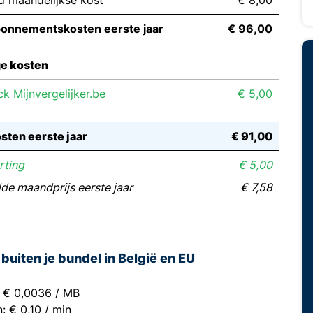
d maandelijkse kost
€ 8,00
bonnementskosten eerste jaar
€ 96,00
e kosten
k Mijnvergelijker.be
€ 5,00
sten eerste jaar
€ 91,00
rting
€ 5,00
de maandprijs eerste jaar
€ 7,58
buiten je bundel in België en EU
: € 0,0036 / MB
n: € 0,10 / min