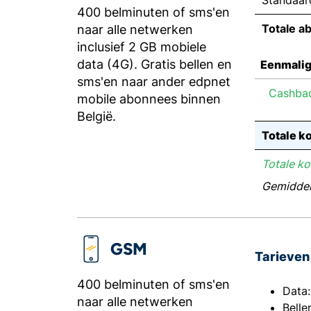
Standaar
400 belminuten of sms'en
Totale a
naar alle netwerken
inclusief 2 GB mobiele
data (4G). Gratis bellen en
Eenmalig
sms'en naar ander edpnet
Cashbac
mobile abonnees binnen
België.
Totale ko
Totale ko
Gemiddel
GSM
Tarieven 
400 belminuten of sms'en
Data
naar alle netwerken
Belle