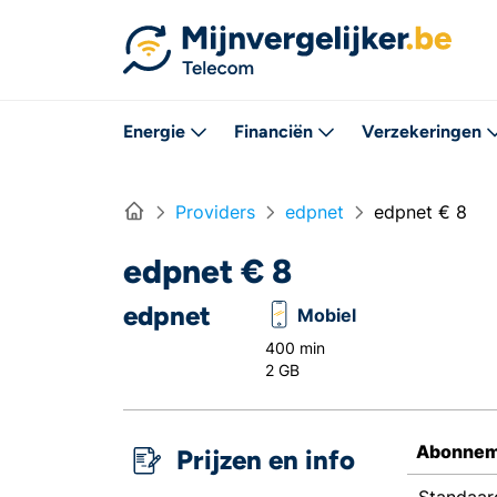
Rechtstreeks naar inhoud
Energie
Financiën
Verzekeringen
Home
Providers
edpnet
edpnet € 8
edpnet € 8
edpnet
Mobiel
400 min
2 GB
Abonnem
Prijzen en info