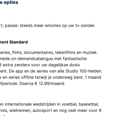
e opties
ort, passie: steeds meer emoties op uw tv-zender.
ment Standard
series, films, documentaires, tekenfilms en muziek.
breide on-demandcatalogus met fantastische
8 extra zenders voor uw dagelijkse dosis
ent. De app en de series van alle Studio 100-helden.
ms en series offline terwijl je onderweg bent. 1 maand
efperiode. Daarna € 12,99/maand.
en internationale wedstrijden in voetbal, basketbal,
nnis, wielrennen, autosport en nog veel meer voor €