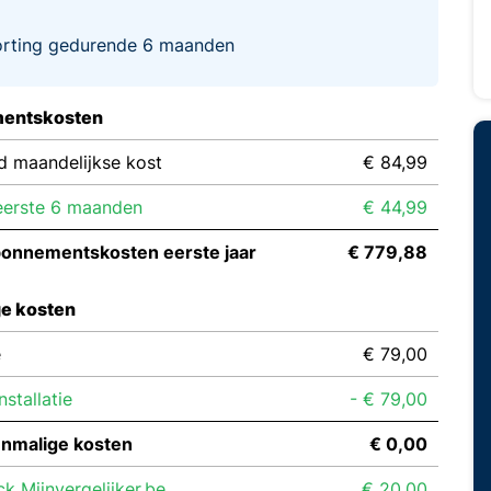
orting gedurende 6 maanden
entskosten
d maandelijkse kost
€ 84,99
eerste 6 maanden
€ 44,99
bonnementskosten eerste jaar
€ 779,88
e kosten
e
€ 79,00
stallatie
- € 79,00
enmalige kosten
€ 0,00
k Mijnvergelijker.be
€ 20,00