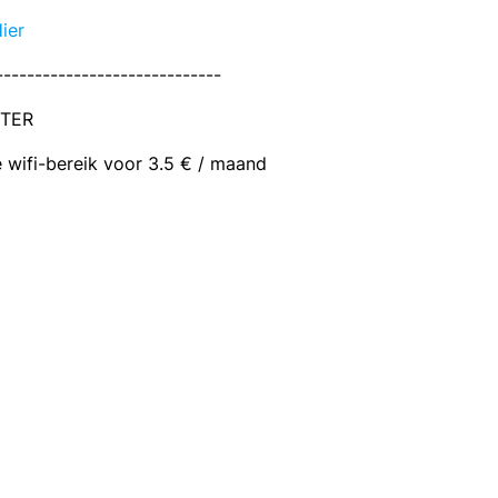
Hier
-----------------------------
STER
e wifi-bereik voor 3.5 € / maand