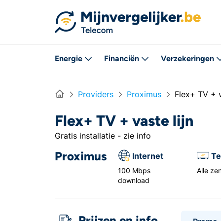
Rechtstreeks naar inhoud
Energie
Financiën
Verzekeringen
Home
Providers
Proximus
Flex+ TV + v
Flex+ TV + vaste lijn
Gratis installatie - zie info
Proximus
Internet
Te
100 Mbps
Alle ze
download
Prijzen en info