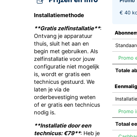
Promo
€ 40 k
Installatiemethode
**Gratis zelfinstallatie**
:
Abonnem
Ontvang je apparatuur
thuis, sluit het aan en
Standaar
begin met gebruiken. Als
Promo 
zelfinstallatie voor jouw
configuratie niet mogelijk
Totale a
is, wordt er gratis een
technicus gestuurd. We
Eenmalig
laten je via de
orderbevestiging weten
Installati
of er gratis een technicus
Promo in
nodig is.
Totaal e
**Installatie door een
technicus: €79**
: Heb je
Cashbac