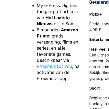
Betalend
My e-Press: digitale
toegang tot artikels
Pickx+
van
Het Laatste
Nieuws
of Le Soir
Fictie, sp
6 maanden
Amazon
4,99 €
Prime
: gratis
Entertain
verzending, films en
series, en al je
Heel veel 
favoriete games.
Een uitge
Beschikbaar via
content. 2
Proximus for You
, na
entertainm
activatie van de
Bekijk fil
Proximus+ app.
gratis pro
Sport
Belgische 
hockey, te