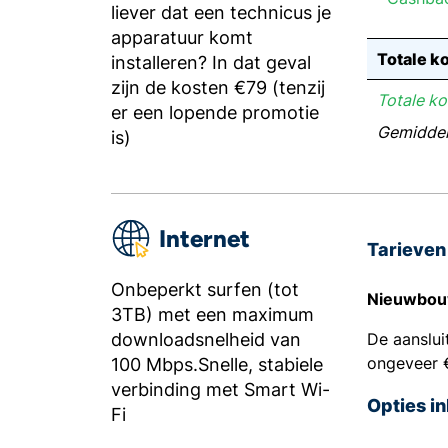
liever dat een technicus je
apparatuur komt
Totale ko
installeren? In dat geval
zijn de kosten €79 (tenzij
Totale ko
er een lopende promotie
Gemiddel
is)
Internet
Tarieven 
Onbeperkt surfen (tot
Nieuwbouw
3TB) met een maximum
downloadsnelheid van
De aanslui
ongeveer 
100 Mbps.Snelle, stabiele
verbinding met Smart Wi-
Opties i
Fi