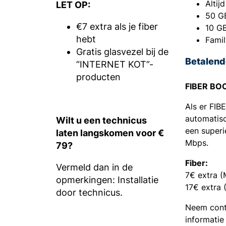
Altij
LET OP:
50 GB
€7 extra als je fiber
10 GB
hebt
Famil
Gratis glasvezel bij de
Betalend
“INTERNET KOT”-
producten
FIBER BO
Als er FIB
automatis
Wilt u een technicus
een superi
laten langskomen voor €
Mbps.
79?
Fiber:
Vermeld dan in de
7€ extra 
opmerkingen: Installatie
17€ extra 
door technicus.
Neem cont
informatie