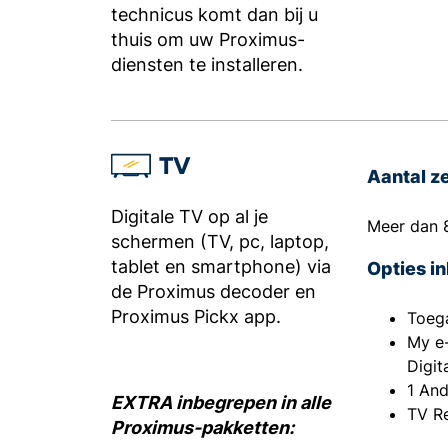
technicus komt dan bij u
thuis om uw Proximus-
diensten te installeren.
TV
Aantal z
Digitale TV op al je
Meer dan 
schermen (TV, pc, laptop,
tablet en smartphone) via
Opties i
de Proximus decoder en
Proximus Pickx app.
Toega
My e-
Digit
1 An
EXTRA inbegrepen in alle
TV R
Proximus-pakketten: