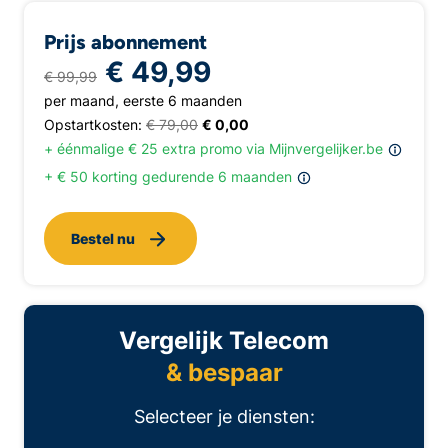
Prijs abonnement
€ 49,99
€ 99,99
per maand, eerste 6 maanden
Opstartkosten:
€ 79,00
€ 0,00
+ éénmalige € 25 extra promo via Mijnvergelijker.be
+ € 50 korting gedurende 6 maanden
Bestel nu
Vergelijk Telecom
& bespaar
Selecteer je diensten: