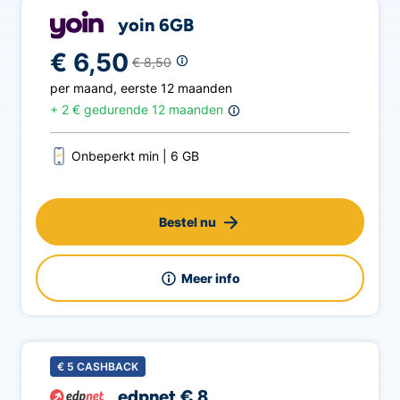
yoin 6GB
€ 6,50
€ 8,50
per maand
,
eerste 12 maanden
+
2 € gedurende 12 maanden
Onbeperkt min
6 GB
Bestel nu
Meer info
€
5
CASHBACK
edpnet € 8