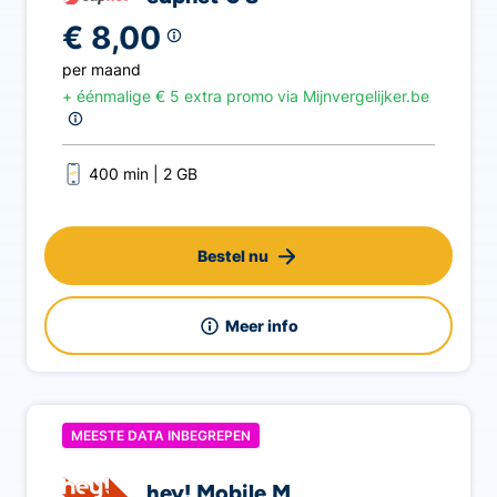
€ 8,00
per maand
+ éénmalige
€
5
extra promo
via Mijnvergelijker.be
400 min
2 GB
Bestel nu
Meer info
MEESTE DATA INBEGREPEN
hey! Mobile M