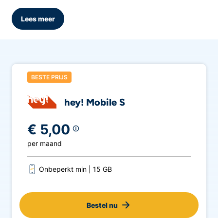
de
10 beste gsm-abonnementen met unlimited
data.
Lees meer
BESTE PRIJS
hey! Mobile S
€ 5,00
per maand
Onbeperkt min
15 GB
Bestel nu