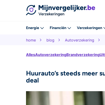
Energie
Financiën
Verzekeringen
home
blog
Autoverzekering
Alles
Autoverzekering
Brandverzekering
Ui
Huurauto’s steeds meer suc
deal