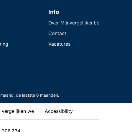
Info
Over Mijnvergelijker.be
Contact
ring
Vacatures
maand, de laatste 6 maanden.
 vergelijken we
Accessibility
2.306.234