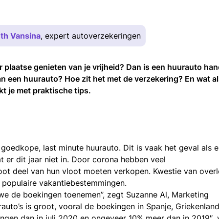
th Vansina
, expert autoverzekeringen
er plaatse genieten van je vrijheid? Dan is een huurauto han
an een huurauto? Hoe zit het met de verzekering? En wat al
t je met praktische tips.
oedkope, last minute huurauto. Dit is vaak het geval als e
at er dit jaar niet in. Door corona hebben veel
root deel van hun vloot moeten verkopen. Kwestie van overl
p populaire vakantiebestemmingen.
n we de boekingen toenemen”, zegt Suzanne Al, Marketing
auto’s is groot, vooral de boekingen in Spanje, Griekenlan
ngen dan in juli 2020 en ongeveer 10% meer dan in 2019″, 