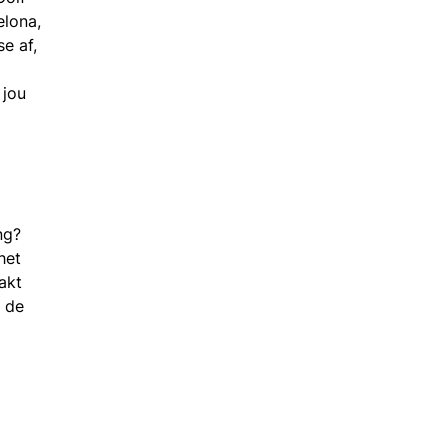
elona,
e af,
 jou
ng?
het
akt
p de