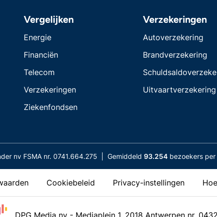
Vergelijken
Verzekeringen
Energie
Autoverzekering
Financiën
Brandverzekering
Telecom
Schuldsaldoverzeke
Verzekeringen
Uitvaartverzekering
Ziekenfondsen
nder nv FSMA nr. 0741.664.275 | Gemiddeld
93.254
bezoekers per 
waarden
Cookiebeleid
Privacy-instellingen
Hoe
DPG Media nv - Mediaplein 1, 2018 Antwerpen nr. 043