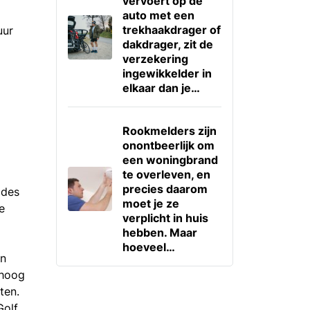
vervoert op de
auto met een
trekhaakdrager of
uur
dakdrager, zit de
verzekering
ingewikkelder in
elkaar dan je…
Rookmelders zijn
onontbeerlijk om
een woningbrand
te overleven, en
precies daarom
ades
moet je ze
e
verplicht in huis
hebben. Maar
hoeveel…
en
 hoog
ten.
Golf