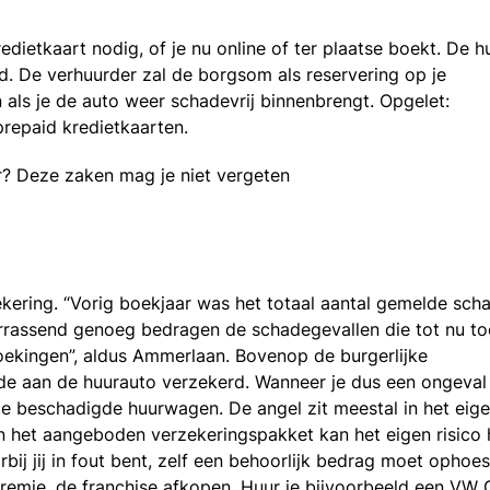
dietkaart nodig, of je nu online of ter plaatse boekt. De h
d. De verhuurder zal de borgsom als reservering op je
als je de auto weer schadevrij binnenbrengt. Opgelet:
repaid kredietkaarten.
r? Deze zaken mag je niet vergeten
kering. “Vorig boekjaar was het totaal aantal gemelde sch
rrassend genoeg bedragen de schadegevallen die tot nu to
oekingen”, aldus Ammerlaan. Bovenop de burgerlijke
ade aan de huurauto verzekerd. Wanneer je dus een ongeval
e beschadigde huurwagen. De angel zit meestal in het eig
van het aangeboden verzekeringspakket kan het eigen risico
rbij jij in fout bent, zelf een behoorlijk bedrag moet ophoes
premie, de franchise afkopen. Huur je bijvoorbeeld een VW 