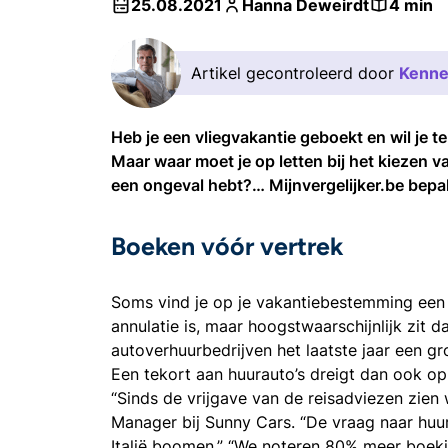
25.08.2021
Hanna Deweirdt
4 min
Artikel gecontroleerd door
Kenne
Heb je een vliegvakantie geboekt en wil je t
Maar waar moet je op letten bij het kiezen v
een ongeval hebt?… Mijnvergelijker.be bepak
Boeken vóór vertrek
Soms vind je op je vakantiebestemming een g
annulatie is, maar hoogstwaarschijnlijk zit d
autoverhuurbedrijven het laatste jaar een g
Een tekort aan huurauto’s dreigt dan ook o
“Sinds de vrijgave van de reisadviezen zie
Manager bij Sunny Cars. “De vraag naar huur
Italië boomen.” “We noteren 80% meer boeki