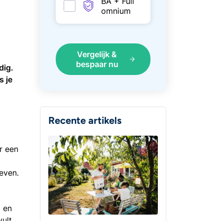
BA + Full
omnium
Vergelijk &
bespaar nu
dig.
s je
Recente artikels
r een
even.
d en
vult