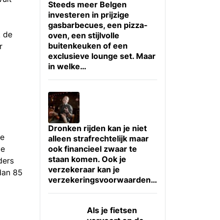
Steeds meer Belgen
investeren in prijzige
gasbarbecues, een pizza-
k de
oven, een stijlvolle
buitenkeuken of een
r
exclusieve lounge set. Maar
in welke…
Dronken rijden kan je niet
te
alleen strafrechtelijk maar
je
ook financieel zwaar te
staan komen. Ook je
ders
verzekeraar kan je
dan 85
verzekeringsvoorwaarden…
Als je fietsen