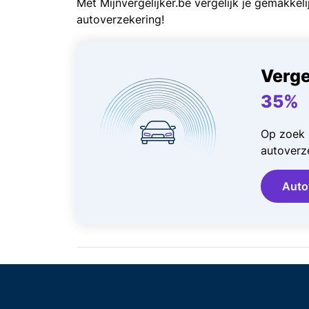
Met Mijnvergelijker.be vergelijk je gemakkel
autoverzekering!
Verge
35%
Op zoek 
autoverze
Auto