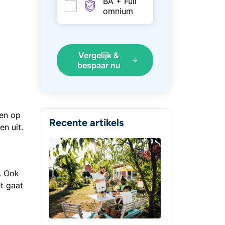
BA + Full
omnium
Vergelijk &
bespaar nu
ren op
Recente artikels
en uit.
. Ook
t gaat