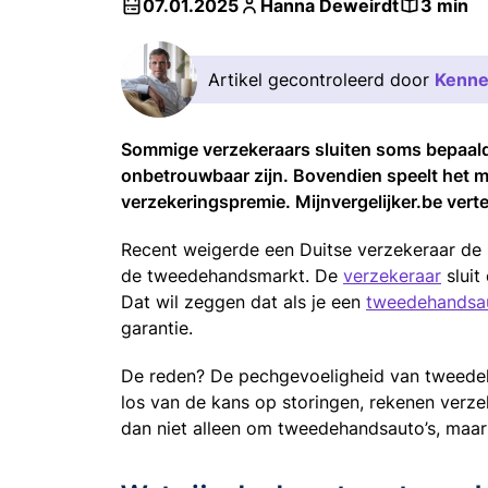
07.01.2025
Hanna Deweirdt
3 min
Artikel gecontroleerd door
Kenne
Sommige verzekeraars sluiten soms bepaal
onbetrouwbaar zijn. Bovendien speelt het mer
verzekeringspremie. Mijnvergelijker.be vert
Recent weigerde een Duitse verzekeraar de
de tweedehandsmarkt. De
verzekeraar
sluit
Dat wil zeggen dat als je een
tweedehandsa
garantie.
De reden? De pechgevoeligheid van tweedeh
los van de kans op storingen, rekenen verz
dan niet alleen om tweedehandsauto’s, maa