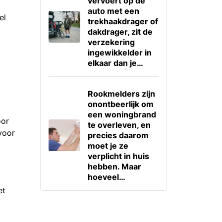
vervoert op de
auto met een
el
trekhaakdrager of
dakdrager, zit de
verzekering
ingewikkelder in
elkaar dan je…
Rookmelders zijn
onontbeerlijk om
een woningbrand
oor
te overleven, en
voor
precies daarom
moet je ze
verplicht in huis
hebben. Maar
hoeveel…
et