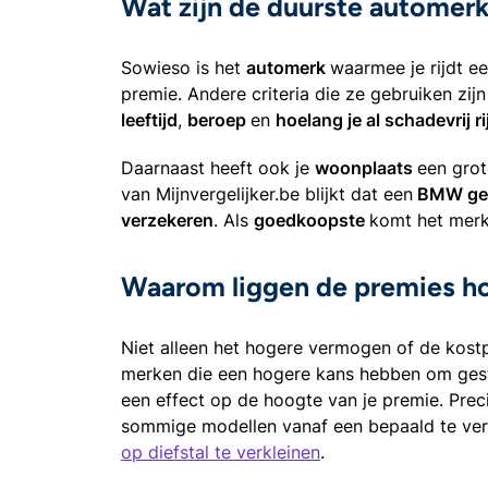
Wat zijn de duurste automer
Sowieso is het
automerk
waarmee je rijdt e
premie. Andere criteria die ze gebruiken zi
leeftijd
,
beroep
en
hoelang je al schadevrij ri
Daarnaast heeft ook je
woonplaats
een grot
van Mijnvergelijker.be blijkt dat een
BMW gevo
verzekeren
. Als
goedkoopste
komt het mer
Waarom liggen de premies ho
Niet alleen het hogere vermogen of de kost
merken die een hogere kans hebben om gesto
een effect op de hoogte van je premie. Prec
sommige modellen vanaf een bepaald te ve
op diefstal te verkleinen
.