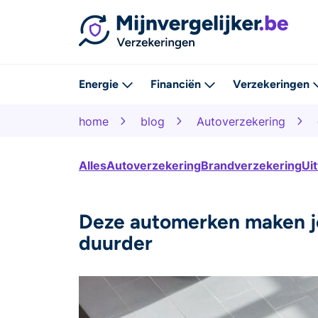
Energie
Financiën
Verzekeringen
home
blog
Autoverzekering
Alles
Autoverzekering
Brandverzekering
Ui
Deze automerken maken j
duurder