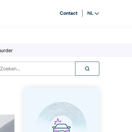
Contact
NL
FR
uurder