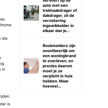
vervoert op de
auto met een
trekhaakdrager of
dakdrager, zit de
les
verzekering
bilhome
ingewikkelder in
elkaar dan je…
e die
Rookmelders zijn
onontbeerlijk om
een woningbrand
e
te overleven, en
nog
precies daarom
 in
moet je ze
verplicht in huis
hebben. Maar
hoeveel…
ijden.
der is