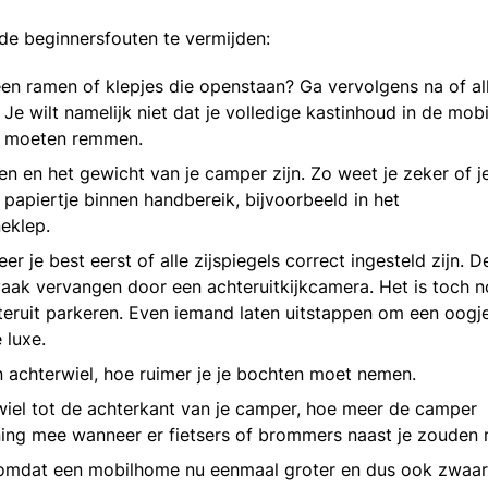
de beginnersfouten te vermijden:
Geen ramen of klepjes die openstaan? Ga vervolgens na of al
 Je wilt namelijk niet dat je volledige kastinhoud in de mo
ou moeten remmen.
n en het gewicht van je camper zijn. Zo weet je zeker of j
t papiertje binnen handbereik, bijvoorbeeld in het
neklep.
er je best eerst of alle zijspiegels correct ingesteld zijn. D
 vaak vervangen door een achteruitkijkcamera. Het is toch 
teruit parkeren. Even iemand laten uitstappen om een oogje
 luxe.
n achterwiel, hoe ruimer je je bochten moet nemen.
wiel tot de achterkant van je camper, hoe meer de camper
ning mee wanneer er fietsers of brommers naast je zouden r
, omdat een mobilhome nu eenmaal groter en dus ook zwaar