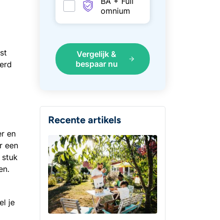
BA + Full
omnium
st
Vergelijk &
bespaar nu
erd
Recente artikels
r en
r een
 stuk
en.
el je