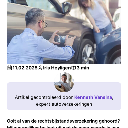
11.02.2025
Iris Heyligen
3 min
Artikel gecontroleerd door
Kenneth Vansina
,
expert autoverzekeringen
Ooit al van de rechtsbijstandsverzekering gehoord?
Mijnvergelijker.be legt uit wat de meerwaarde is van