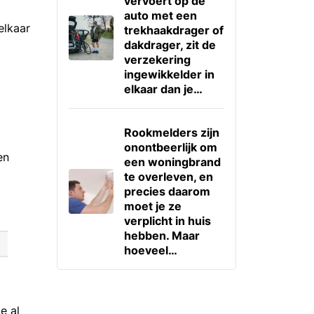
vervoert op de
auto met een
elkaar
trekhaakdrager of
dakdrager, zit de
verzekering
ingewikkelder in
elkaar dan je…
Rookmelders zijn
onontbeerlijk om
en
een woningbrand
te overleven, en
precies daarom
moet je ze
verplicht in huis
hebben. Maar
hoeveel…
e al