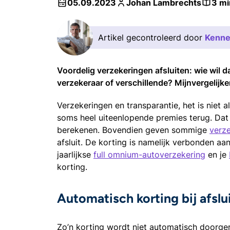
05.09.2023
Johan Lambrechts
3 mi
Artikel gecontroleerd door
Kenne
Voordelig verzekeringen afsluiten: wie wil da
verzekeraar of verschillende? Mijnvergelijk
Verzekeringen en transparantie, het is niet a
soms heel uiteenlopende premies terug. Da
berekenen. Bovendien geven sommige
verz
afsluit. De korting is namelijk verbonden aan
jaarlijkse
full omnium-autoverzekering
en je
korting.
Automatisch korting bij afslu
Zo’n korting wordt niet automatisch doorgere