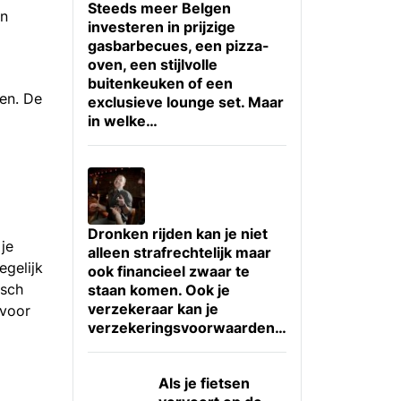
Steeds meer Belgen
en
investeren in prijzige
gasbarbecues, een pizza-
oven, een stijlvolle
buitenkeuken of een
ren. De
exclusieve lounge set. Maar
in welke…
Dronken rijden kan je niet
je
alleen strafrechtelijk maar
egelijk
ook financieel zwaar te
isch
staan komen. Ook je
verzekeraar kan je
 voor
verzekeringsvoorwaarden…
Als je fietsen