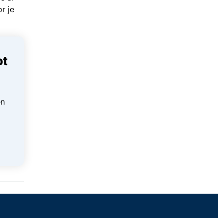
r je
ot
en