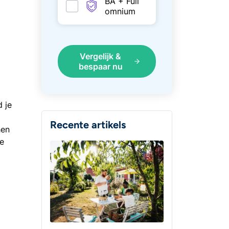
BA + Full
omnium
Vergelijk &
bespaar nu
d je
Recente artikels
hen
je