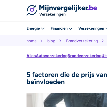
Energie
Financiën
Verzekeringen
home
blog
Brandverzekering
Alles
Autoverzekering
Brandverzekering
Ui
5 factoren die de prijs va
beïnvloeden