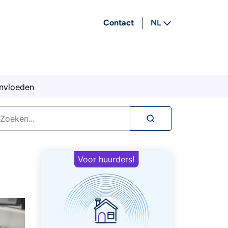
Contact
NL
FR
ïnvloeden
Voor huurders!