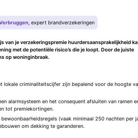
t Verbruggen
, expert brandverzekeringen
rijs van je verzekeringspremie huurdersaansprakelijkheid k
g met de potentiële risico’s die je loopt. Door de juiste
ans op woninginbraak.
 lokale criminaliteitscijfer zijn bepalend voor de hoogte va
 een alarmsysteem en het consequent afsluiten van ramen e
den tot premiekortingen.
 bewoonbaarheidsregels (vaak minimaal 250 nachten per ja
jgebouwen om dekking te garanderen.