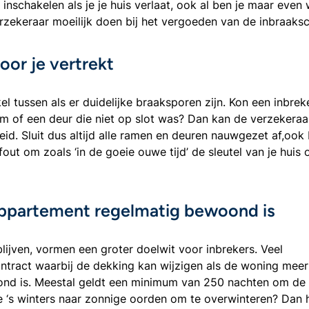
 inschakelen als je je huis verlaat, ook al ben je maar even
verzekeraar moeilijk doen bij het vergoeden van de inbraaks
oor je vertrekt
l tussen als er duidelijke braaksporen zijn. Kon een inbreke
m of een deur die niet op slot was? Dan kan de verzekeraa
d. Sluit dus altijd alle ramen en deuren nauwgezet af,ook 
ut om zoals ‘in de goeie ouwe tijd’ de sleutel van je huis 
 appartement regelmatig bewoond is
lijven, vormen een groter doelwit voor inbrekers. Veel
ontract waarbij de dekking kan wijzigen als de woning mee
oond is. Meestal geldt een minimum van 250 nachten om de
je ‘s winters naar zonnige oorden om te overwinteren? Dan