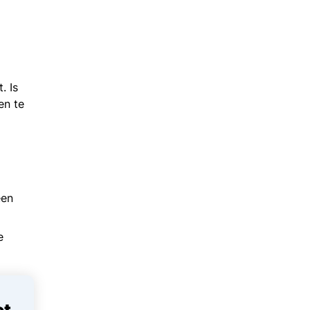
. Is
en te
een
e
ot