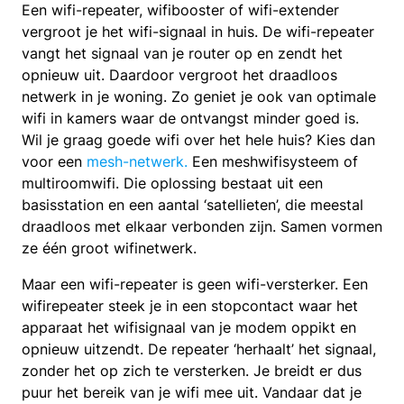
Een wifi-repeater, wifibooster of wifi-extender
vergroot je het wifi-signaal in huis. De wifi-repeater
vangt het signaal van je router op en zendt het
opnieuw uit. Daardoor vergroot het draadloos
netwerk in je woning. Zo geniet je ook van optimale
wifi in kamers waar de ontvangst minder goed is.
Wil je graag goede wifi over het hele huis? Kies dan
voor een
mesh-netwerk.
E
en meshwifisysteem of
multiroomwifi. Die oplossing bestaat uit een
basisstation en een aantal ‘satellieten’, die meestal
draadloos met elkaar verbonden zijn. Samen vormen
ze één groot wifinetwerk.
Maar een wifi-repeater is geen wifi-versterker.
Een
wifirepeater steek je in een stopcontact waar het
apparaat het wifisignaal van je modem oppikt en
opnieuw uitzendt. De repeater ‘herhaalt’ het signaal,
zonder het op zich te versterken. Je breidt er dus
puur het bereik van je wifi mee uit. Vandaar dat je