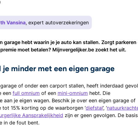
n
th Vansina
, expert autoverzekeringen
 garage hebt waarin je je auto kan stallen. Zorgt parkeren
premie moet betalen? Mijnvergelijker.be zoekt het uit.
al je minder met een eigen garage
 garage of onder een carport stallen, heeft inderdaad gevo
je een
full omnium
of een
mini-omnium
hebt. Die
e aan je eigen wagen. Beschik je over een eigen garage of
 tot 15% korting op de waarborgen ‘
diefstal
’, ‘
natuurkracht
urgerlijke Aansprakelijkheid
zijn er geen gevolgen. De basis
e in de fout bent.