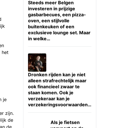
Steeds meer Belgen
investeren in prijzige
gasbarbecues, een pizza-
d
oven, een stijlvolle
ijk
buitenkeuken of een
exclusieve lounge set. Maar
in welke…
en
 het
Dronken rijden kan je niet
alleen strafrechtelijk maar
ook financieel zwaar te
staan komen. Ook je
verzekeraar kan je
 je
verzekeringsvoorwaarden…
r zijn.
ijk de
Als je fietsen
van de