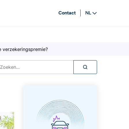
Contact
NL
FR
 je verzekeringspremie?