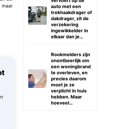
vervoert op de
g maar
auto met een
trekhaakdrager of
dakdrager, zit de
verzekering
ingewikkelder in
elkaar dan je…
Rookmelders zijn
onontbeerlijk om
een woningbrand
ot
te overleven, en
precies daarom
moet je ze
verplicht in huis
en
hebben. Maar
hoeveel…