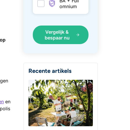
BA + Full
omnium
Vergelijk &
bespaar nu
 op
Recente artikels
lgen
en
en
polis