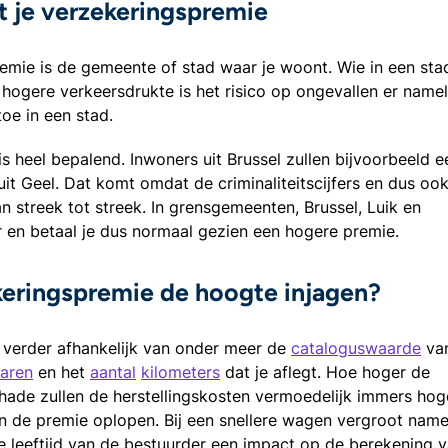
t je verzekeringspremie
emie is de gemeente of stad waar je woont. Wie in een sta
ogere verkeersdrukte is het risico op ongevallen er namel
toe in een stad.
is heel bepalend. Inwoners uit Brussel zullen bijvoorbeeld e
it Geel. Dat komt omdat de criminaliteitscijfers en dus ook
an streek tot streek. In grensgemeenten, Brussel, Luik en
er en betaal je dus normaal gezien een hogere premie.
keringspremie de hoogte injagen?
 verder afhankelijk van onder meer de
cataloguswaarde
van
jaren
en het
aantal
kilometers
dat je aflegt. Hoe hoger de
hade zullen de herstellingskosten vermoedelijk immers hoge
n de premie oplopen. Bij een snellere wagen vergroot namel
e leeftijd van de bestuurder een impact op de berekening 