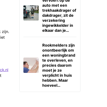
vervoert op de
auto met een
trekhaakdrager of
dakdrager, zit de
verzekering
ingewikkelder in
elkaar dan je…
zijn.
iet
Rookmelders zijn
onontbeerlijk om
een woningbrand
te overleven, en
precies daarom
ck.nl
moet je ze
verplicht in huis
t
hebben. Maar
hoeveel…