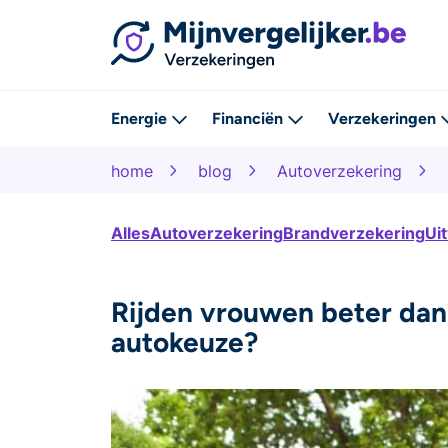
Energie
Financiën
Verzekeringen
home
blog
Autoverzekering
Alles
Autoverzekering
Brandverzekering
Ui
Rijden vrouwen beter dan
autokeuze?