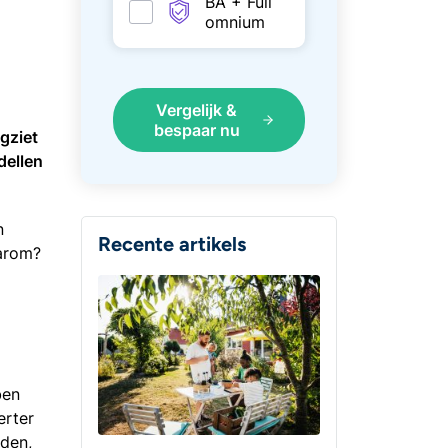
BA + Full
omnium
Vergelijk &
bespaar nu
ugziet
dellen
n
Recente artikels
aarom?
ben
erter
jden,