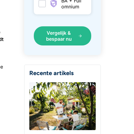
BA + Full
omnium
e
Vergelijk &
bespaar nu
dt
de
Recente artikels