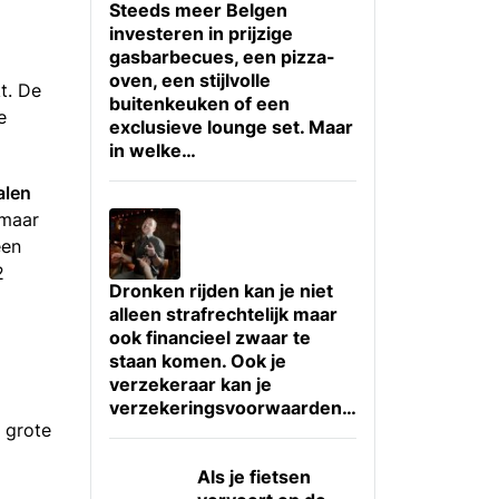
Steeds meer Belgen
investeren in prijzige
gasbarbecues, een pizza-
oven, een stijlvolle
t. De
buitenkeuken of een
e
exclusieve lounge set. Maar
in welke…
alen
 maar
een
2
Dronken rijden kan je niet
alleen strafrechtelijk maar
ook financieel zwaar te
staan komen. Ook je
verzekeraar kan je
verzekeringsvoorwaarden…
 grote
Als je fietsen