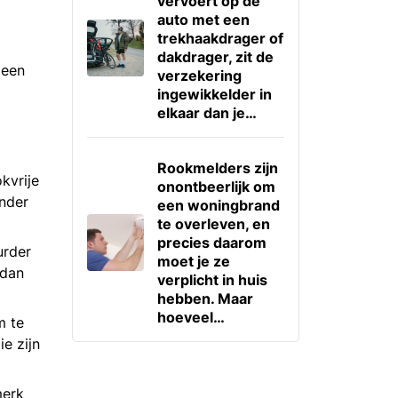
vervoert op de
auto met een
trekhaakdrager of
dakdrager, zit de
leen
verzekering
ingewikkelder in
elkaar dan je…
Rookmelders zijn
kvrije
onontbeerlijk om
inder
een woningbrand
te overleven, en
precies daarom
urder
moet je ze
 dan
verplicht in huis
hebben. Maar
hoeveel…
m te
e zijn
merk