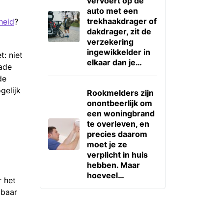
vervoert op de
auto met een
trekhaakdrager of
heid
?
dakdrager, zit de
verzekering
ingewikkelder in
: niet
elkaar dan je…
ade
de
gelijk
Rookmelders zijn
onontbeerlijk om
een woningbrand
te overleven, en
precies daarom
moet je ze
verplicht in huis
hebben. Maar
hoeveel…
r het
gbaar