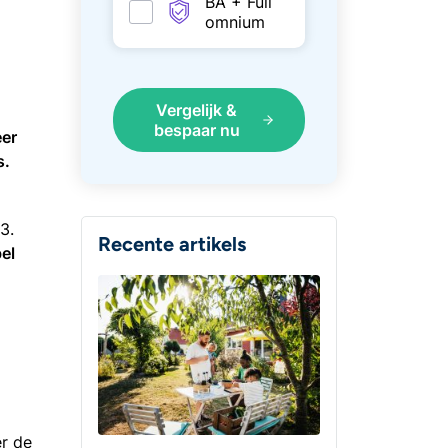
BA + Full
omnium
Vergelijk &
bespaar nu
eer
s.
3.
Recente artikels
bel
r de