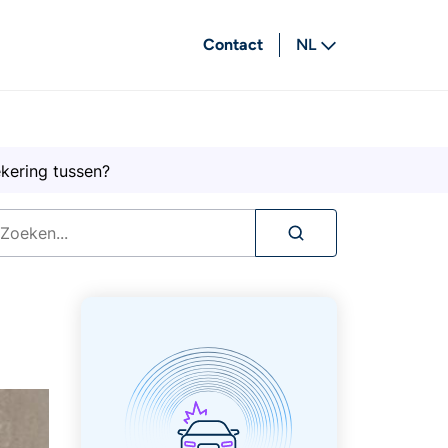
Contact
NL
FR
kering tussen?