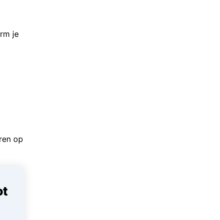
rm je
aren op
ot