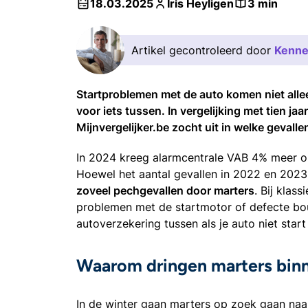
18.03.2025
Iris Heyligen
3 min
Artikel gecontroleerd door
Kenne
Startproblemen met de auto komen niet allee
voor iets tussen. In vergelijking met tien j
Mijnvergelijker.be zocht uit in welke gevall
In 2024 kreeg alarmcentrale VAB 4% meer o
Hoewel het aantal gevallen in 2022 en 2023 
zoveel pechgevallen door marters
. Bij klas
problemen met de startmotor of defecte boug
autoverzekering tussen als je auto niet sta
Waarom dringen marters binn
In de winter gaan marters op zoek gaan naa