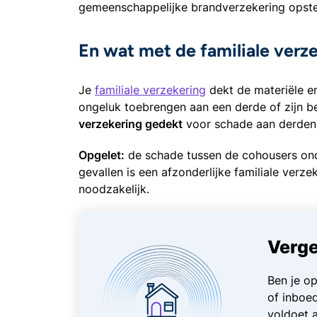
gemeenschappelijke brandverzekering opste
En wat met de familiale verz
Je
familiale verzekering
dekt de materiële en
ongeluk toebrengen aan een derde of zijn b
verzekering gedekt
voor schade aan derden
Opgelet:
de schade tussen de cohousers ond
gevallen is een afzonderlijke familiale ver
noodzakelijk.
Verge
Ben je o
of inboed
voldoet 