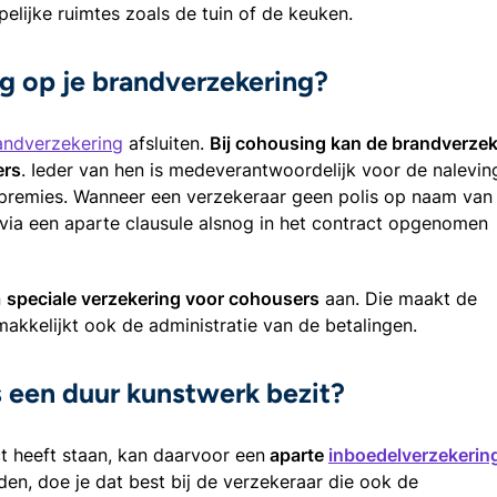
elijke ruimtes zoals de tuin of de keuken.
g op je brandverzekering?
andverzekering
afsluiten.
Bij cohousing kan de brandverzek
ers
. Ieder van hen is medeverantwoordelijk voor de nalevin
 premies. Wanneer een verzekeraar geen polis op naam van
 via een aparte clausule alsnog in het contract opgenomen
n
speciale verzekering voor cohousers
aan. Die maakt de
kkelijkt ook de administratie van de betalingen.
 een duur kunstwerk bezit?
ct heeft staan, kan daarvoor een
aparte
inboedelverzekerin
jden, doe je dat best bij de verzekeraar die ook de