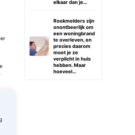
elkaar dan je…
Rookmelders zijn
onontbeerlijk om
een woningbrand
per
te overleven, en
precies daarom
moet je ze
verplicht in huis
hebben. Maar
ie
hoeveel…
h
!
g