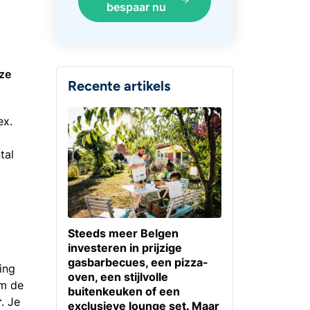
bespaar nu
eze
Recente artikels
ex.
tal
Steeds meer Belgen
investeren in prijzige
gasbarbecues, een pizza-
ing
oven, een stijlvolle
om de
buitenkeuken of een
r
. Je
exclusieve lounge set. Maar