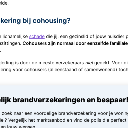
lde.
ekering bij cohousing?
 lichamelijke
schade
die jij, een gezinslid of jouw huisdier 
ezittingen.
Cohousers zijn normaal door eenzelfde familiale
.
erling is door de meeste verzekeraars
niet
gedekt. Voor d
zekering voor cohousers (alleenstaand of samenwonend) toc
lijk brandverzekeringen en bespaar
p zoek naar een voordelige brandverzekering voor je wonin
el? Vergelijk het marktaanbod en vind de polis die perfect
aan jouw wensen.